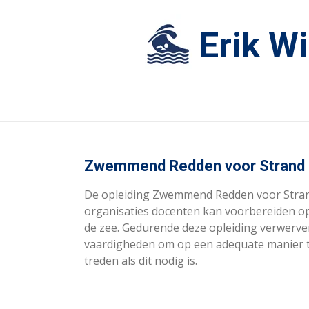
Ga
direct
Erik W
naar
de
hoofdinhoud
Zwemmend Redden voor Strand 
De opleiding Zwemmend Redden voor Stran
organisaties docenten kan voorbereiden op
de zee.
Gedurende deze opleiding verwerve
vaardigheden om op een adequate manier t
treden als dit nodig is.